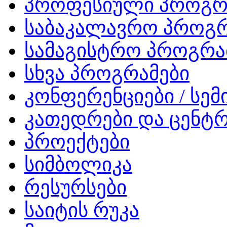
პროფესიული პროგრ
საბაკალავრო პროგრ
სამაგისტრო პროგრა
სხვა პროგრამები
კონფერენციები / სემ
კათედრები და ცენტრ
პროექტები
სიმბოლიკა
რესურსები
საიტის რუკა