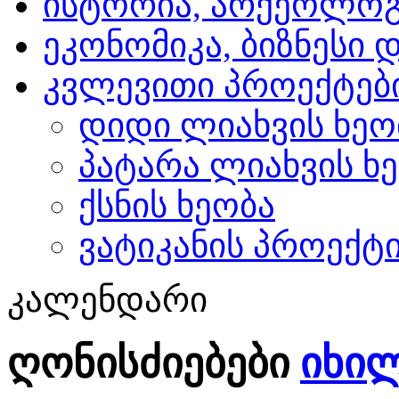
ისტორია, არქეოლოგ
ეკონომიკა, ბიზნესი 
კვლევითი პროექტებ
დიდი ლიახვის ხეო
პატარა ლიახვის ხ
ქსნის ხეობა
ვატიკანის პროექტ
კალენდარი
ღონისძიებები
იხი