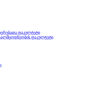
ნიერებათა ფაკულტეტი
ართალმცოდნეობის ფაკულტეტი
ი