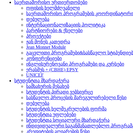
საერთაშორისო ურთიერთობები
ოფისის ხელმძღვანელი
საერთაშორისო პროგრამების კოორდინატორ
დებულება
ინტერნაციონალიზაციის პოლიტიკა
პარტნიორები & ქსელები
პროექტები
ჟან მონეს კათედრა
Jean Monnet Module
გაცვლითი პროგრამები&სასწავლო სტიპენდიებ
კონფერენციები
ინგლისურენოვანი პროგრამები და კურსები
ერასმუს + (CBHE) EPSY
UNICEF
სტუდენტთა მხარდაჭერა
სამსახურის შესახებ
სტუდენტის პირადი ვებსივრცე
სასწავლო პროცესის მარეგულირებელი წესი
დებულება
სტუდენტის ხელშეკრულების ფორმა
სტუდენტთა უფლებები
სტუდენტთა სოციალური მხარდაჭერა
ინდივიდუალური საგანმანათლებლო პროგრამ
კრედიტების აღიარების წესი