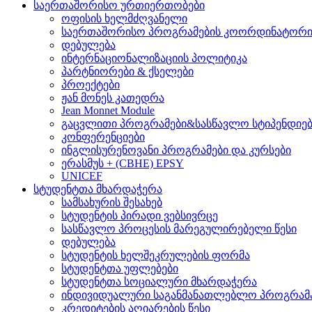
საერთაშორისო ურთიერთობები
ოფისის ხელმძღვანელი
საერთაშორისო პროგრამების კოორდინატორ
დებულება
ინტერნაციონალიზაციის პოლიტიკა
პარტნიორები & ქსელები
პროექტები
ჟან მონეს კათედრა
Jean Monnet Module
გაცვლითი პროგრამები&სასწავლო სტიპენდიებ
კონფერენციები
ინგლისურენოვანი პროგრამები და კურსები
ერასმუს + (CBHE) EPSY
UNICEF
სტუდენტთა მხარდაჭერა
სამსახურის შესახებ
სტუდენტის პირადი ვებსივრცე
სასწავლო პროცესის მარეგულირებელი წესი
დებულება
სტუდენტის ხელშეკრულების ფორმა
სტუდენტთა უფლებები
სტუდენტთა სოციალური მხარდაჭერა
ინდივიდუალური საგანმანათლებლო პროგრამ
კრედიტების აღიარების წესი