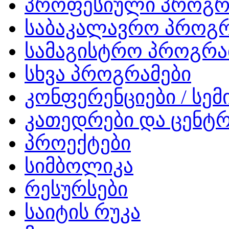
პროფესიული პროგრ
საბაკალავრო პროგრ
სამაგისტრო პროგრა
სხვა პროგრამები
კონფერენციები / სემ
კათედრები და ცენტრ
პროექტები
სიმბოლიკა
რესურსები
საიტის რუკა