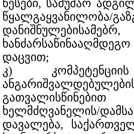
წესები, სამუშაო ადგ
წყალგაყვანილობა/გა
დანიშნულებისამებრ
ხანძარსაწინააღმდეგ
დაცვით;
კ) კომპეტენც
ანგარიშვალდებ
გათვალისწინები
ხელმძღვანელის/დამ
დავალება, საქართვე