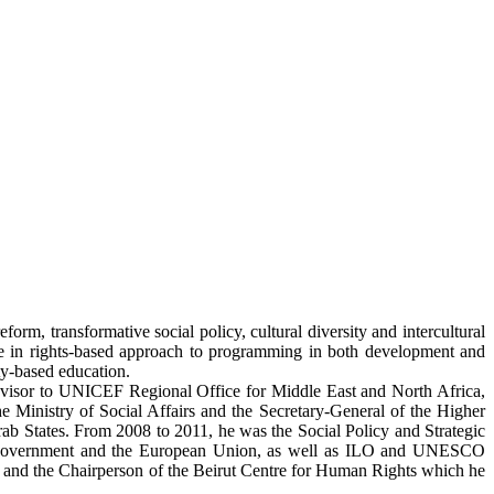
orm, transformative social policy, cultural diversity and intercultural
e in rights-based approach to programming in both development and
ty-based education.
dvisor to UNICEF Regional Office for Middle East and North Africa,
e Ministry of Social Affairs and the Secretary-General of the Higher
ab States. From 2008 to 2011, he was the Social Policy and Strategic
tes Government and the European Union, as well as ILO and UNESCO
i and the Chairperson of the Beirut Centre for Human Rights which he