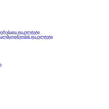
ნიერებათა ფაკულტეტი
ართალმცოდნეობის ფაკულტეტი
ი