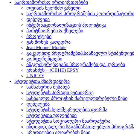
საერთაშორისო ურთიერთობები
ოფისის ხელმძღვანელი
საერთაშორისო პროგრამების კოორდინატორ
დებულება
ინტერნაციონალიზაციის პოლიტიკა
პარტნიორები & ქსელები
პროექტები
ჟან მონეს კათედრა
Jean Monnet Module
გაცვლითი პროგრამები&სასწავლო სტიპენდიებ
კონფერენციები
ინგლისურენოვანი პროგრამები და კურსები
ერასმუს + (CBHE) EPSY
UNICEF
სტუდენტთა მხარდაჭერა
სამსახურის შესახებ
სტუდენტის პირადი ვებსივრცე
სასწავლო პროცესის მარეგულირებელი წესი
დებულება
სტუდენტის ხელშეკრულების ფორმა
სტუდენტთა უფლებები
სტუდენტთა სოციალური მხარდაჭერა
ინდივიდუალური საგანმანათლებლო პროგრამ
კრედიტების აღიარების წესი