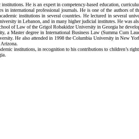
c institutions. He is an expert in competency-based education, curricu
 in international professional journals. He is one of the authors of th
emic institutions in several countries. He lectured in several unive
ersity in Lebanon, and in many higher judicial institutes. He was al
 School of Law of the Grigol Robakidze University in Georgia he develo
rsity, a Master degree in International Business Law (Summa Cum La
rsity. He also attended in 1998 the Columbia University in New York as
 Arizona.
c institutions, in recognition to his contributions to children’s rig
ia.