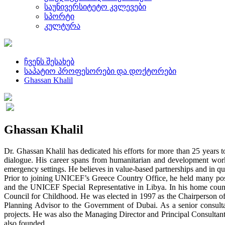
საუნივერსიტეტო კვლევები
სპორტი
კულტურა
ჩვენს შესახებ
საპატიო პროფესორები და დოქტორები
Ghassan Khalil
Ghassan Khalil
Dr. Ghassan Khalil has dedicated his efforts for more than 25 years to
dialogue. His career spans from humanitarian and development wor
emergency settings. He believes in value-based partnerships and in qu
Prior to joining UNICEF’s Greece Country Office, he held many pos
and the UNICEF Special Representative in Libya. In his home country
Council for Childhood. He was elected in 1997 as the Chairperson of
Planning Advisor to the Government of Dubai. As a senior consul
projects. He was also the Managing Director and Principal Consultan
also founded.